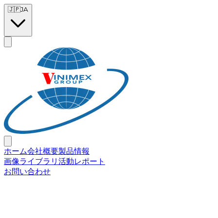
Skip to main content
🇯🇵
JA
ホーム
会社概要
製品情報
画像ライブラリ
活動レポート
お問い合わせ