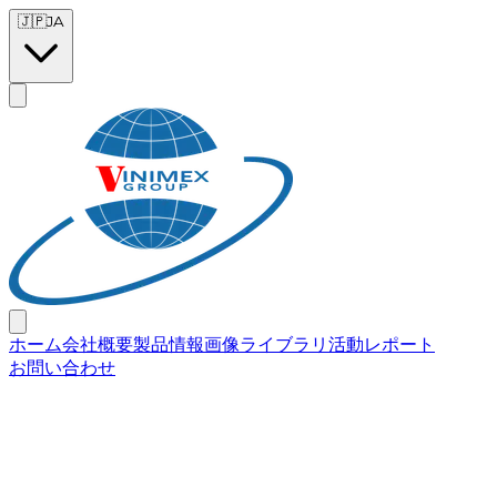
Skip to main content
🇯🇵
JA
ホーム
会社概要
製品情報
画像ライブラリ
活動レポート
お問い合わせ