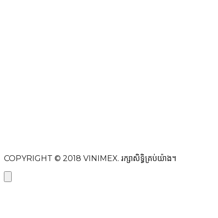
DMCA
PROTECTED
ឈ្មោះពេញ
អាសយដ្ឋានអ៊ីមែល
ប្រធានបទ
សារ
ផ្ញើសារ
COPYRIGHT © 2018
VINIMEX.
រក្សាសិទ្ធិគ្រប់យ៉ាង។