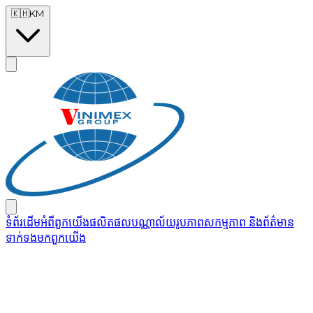
Skip to main content
🇰🇭
KM
ទំព័រដើម
អំពីពួកយើង
ផលិតផល
បណ្ណាល័យរូបភាព
សកម្មភាព និងព័ត៌មាន
ទាក់ទងមកពួកយើង