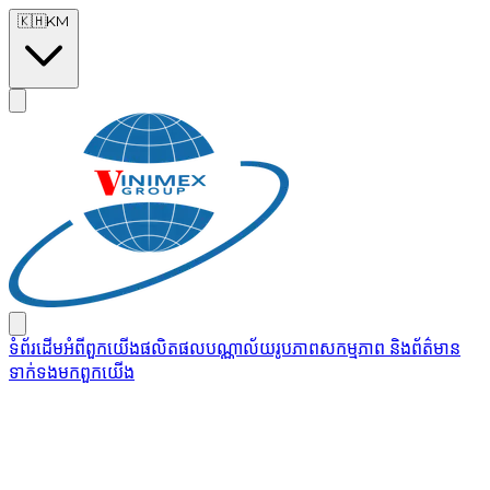
Skip to main content
🇰🇭
KM
ទំព័រដើម
អំពីពួកយើង
ផលិតផល
បណ្ណាល័យរូបភាព
សកម្មភាព និងព័ត៌មាន
ទាក់ទងមកពួកយើង