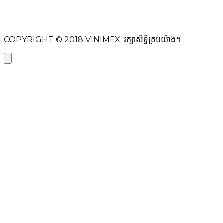
ផ្ញើសារ
COPYRIGHT © 2018
VINIMEX.
រក្សាសិទ្ធិគ្រប់យ៉ាង។