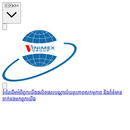
Skip to main content
🇰🇭
KM
ទំព័រដើម
អំពីពួកយើង
ផលិតផល
បណ្ណាល័យរូបភាព
សកម្មភាព និងព័ត៌មាន
ទាក់ទងមកពួកយើង