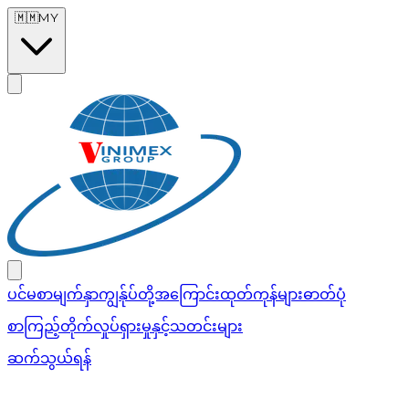
Skip to main content
🇲🇲
MY
ပင်မစာမျက်နှာ
ကျွန်ုပ်တို့အကြောင်း
ထုတ်ကုန်များ
ဓာတ်ပုံ
စာကြည့်တိုက်
လှုပ်ရှားမှုနှင့်သတင်းများ
ဆက်သွယ်ရန်