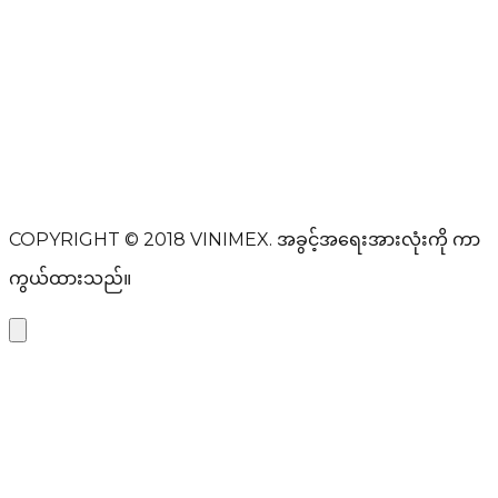
အမည်အပြည့်အစုံ
အီးမေးလ်လိပ်စာ
ခေါင်းစဉ်
စာတမ်း
မက်ဆေ့ခ်ျ ပို့ရန်
COPYRIGHT © 2018
VINIMEX.
အခွင့်အရေးအားလုံးကို ကာ
ကွယ်ထားသည်။