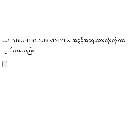
စာတမ်း
မက်ဆေ့ခ်ျ ပို့ရန်
COPYRIGHT © 2018
VINIMEX.
အခွင့်အရေးအားလုံးကို ကာ
ကွယ်ထားသည်။