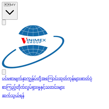
Skip to main content
🇲🇲
MY
ပင်မစာမျက်နှာ
ကျွန်ုပ်တို့အကြောင်း
ထုတ်ကုန်များ
ဓာတ်ပုံ
စာကြည့်တိုက်
လှုပ်ရှားမှုနှင့်သတင်းများ
ဆက်သွယ်ရန်