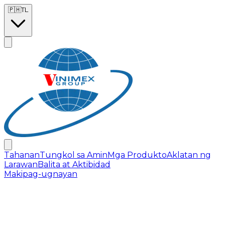
Skip to main content
🇵🇭
TL
Tahanan
Tungkol sa Amin
Mga Produkto
Aklatan ng
Larawan
Balita at Aktibidad
Makipag-ugnayan