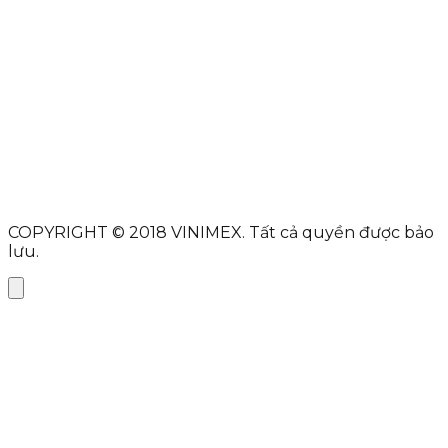
DMCA
PROTECTED
Họ và tên
Địa chỉ Email
Tiêu đề
Nội dung
Gửi tin nhắn
COPYRIGHT © 2018
VINIMEX.
Tất cả quyền được bảo
lưu.