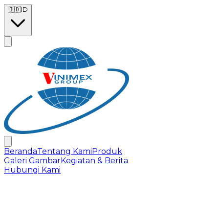
Skip to main content
🇮🇩
ID
Beranda
Tentang Kami
Produk
Galeri Gambar
Kegiatan & Berita
Hubungi Kami