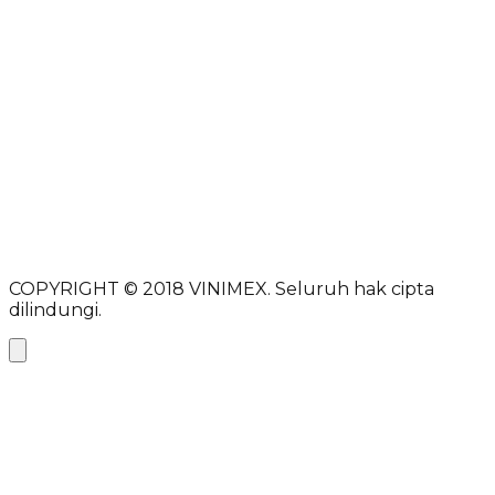
DMCA
PROTECTED
Nama lengkap
Alamat email
Subjek
Pesan
Kirim pesan
COPYRIGHT © 2018
VINIMEX.
Seluruh hak cipta
dilindungi.