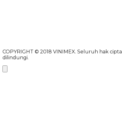
Alamat email
Subjek
Pesan
Kirim pesan
COPYRIGHT © 2018
VINIMEX.
Seluruh hak cipta
dilindungi.