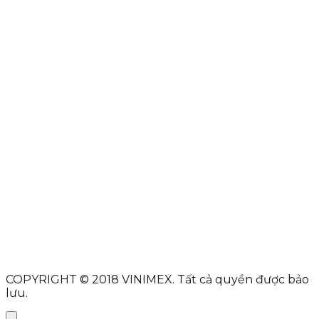
DMCA
PROTECTED
Họ và tên
Địa chỉ Email
Tiêu đề
Nội dung
Gửi tin nhắn
COPYRIGHT © 2018
VINIMEX.
Tất cả quyền được bảo
lưu.